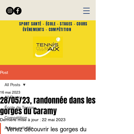
SPORT SANTÉ -
ÉCOLE - STAGES - COURS
ÉVÈNEMENTS
- COMPÉTITION
Post
All Posts
16 mai 2023
28/05/23, randonnée dans les
All Posts
École de Tennis
gorges du Caramy
Compétition
Dernière mise à jour :
22 mai 2023
Autres activités
Venez découvrir les gorges du 