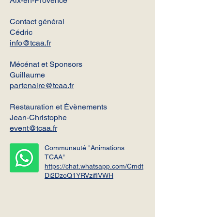
Aix-en-Provence
Contact général
Cédric
info@tcaa.fr
Mécénat et Sponsors
Guillaume
partenaire@tcaa.fr
Restauration et Évènements
Jean-Christophe
event@tcaa.fr
Communauté "Animations
TCAA"
https://chat.whatsapp.com/Cmdt
Di2DzoQ1YRVzifIVWH