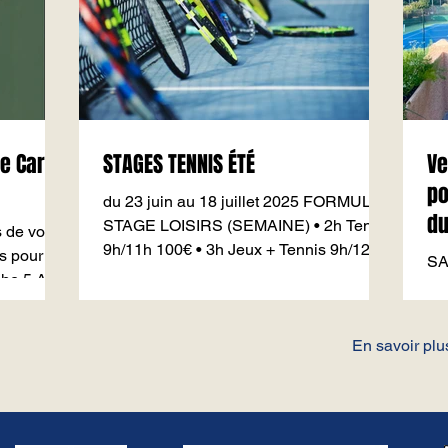
STAGES TENNIS ÉTÉ
Ve
po
du 23 juin au 18 juillet 2025 FORMULES
du
STAGE LOISIRS (SEMAINE) • 2h Tennis
s de vous
9h/11h 100€ • 3h Jeux + Tennis 9h/12h
s pour la
SA
130€ • Journée...
he 5 Avril
par
Da
De
En savoir plus