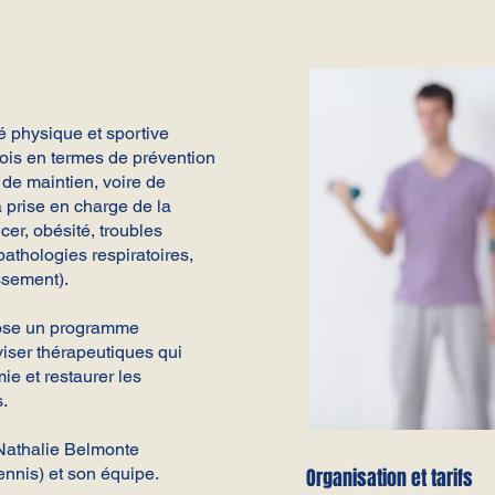
té physique et sportive
 fois en termes de prévention
de maintien, voire de
a prise en charge de la
er, obésité, troubles
pathologies respiratoires,
ssement).
pose un programme
viser thérapeutiques qui
ie et restaurer les
.
 Nathalie Belmonte
ennis) et son équipe.
Organisation et tarifs