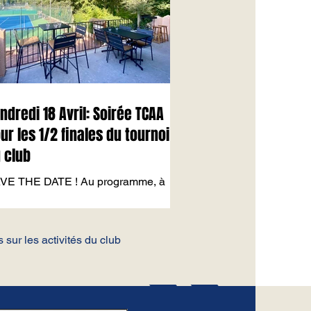
ndredi 18 Avril: Soirée TCAA
ur les 1/2 finales du tournoi
 club
VE THE DATE ! Au programme, à
tir de 17h: - Demi finale Simple
mes - Demi finale Simple Messieurs -
mi finales Double Messieurs...
 sur les activités du club