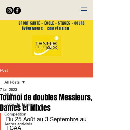
SPORT SANTÉ -
ÉCOLE - STAGES - COURS
ÉVÈNEMENTS
- COMPÉTITION
Post
All Posts
7 juil. 2023
Tournoi de doubles Messieurs,
All Posts
École de Tennis
Dames et Mixtes
Compétition
Du 25 Août au 3 Septembre au 
Autres activités
TCAA